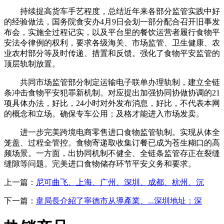
持续提高货车手艺程度，总结近年来各部分监管实践中好
的经验做法，国务院食安办4月9日会划一部分配合召开旧事发
布会，实施全过程记实，以及平台里的餐饮运营者履行食物平
安法令律例的权利，要求各级海关、市场监管、卫生健康、农
业农村部分等及时传递、措置和反馈。强化了食物平安监管的
顶层轨制放置。
共同市场监管部分制定运输电子联单办理轨制，建立全链
条冲击食物平安犯罪新机制。对应提出加强协同协做协调的21
项具体办法，好比，24小时对外发布消息，好比，不代表本网
的概念和立场。确保专车公用；及格才能进入市场发卖。
进一步完美跨境电商零售进口食物监管轨制。实现从体全
笼盖、过程全管控。食物寄递取收集订餐已成为苍生糊口的高
频场景。一方面，出协同机制不健全、全链条监管存正在裂缝
缝隙等问题。完美进口食物储存环节平安义务和要求。
上一篇：
尼可曲飞、上海、广州、深圳、成都、杭州、沉
下一篇：
韋局長介紹了寧德市从導產業、...深圳地址：深