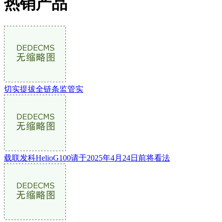
热销产品
切实提拔全链条监管实
载联发科HelioG100请于2025年4月24日前将看法