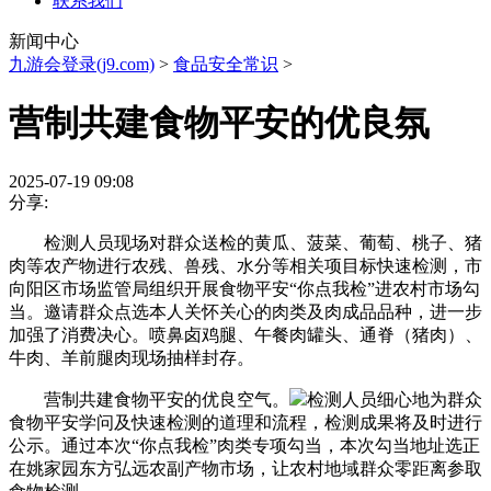
联系我们
新闻中心
九游会登录(j9.com)
>
食品安全常识
>
营制共建食物平安的优良氛
2025-07-19 09:08
分享:
检测人员现场对群众送检的黄瓜、菠菜、葡萄、桃子、猪
肉等农产物进行农残、兽残、水分等相关项目标快速检测，市
向阳区市场监管局组织开展食物平安“你点我检”进农村市场勾
当。邀请群众点选本人关怀关心的肉类及肉成品品种，进一步
加强了消费决心。喷鼻卤鸡腿、午餐肉罐头、通脊（猪肉）、
牛肉、羊前腿肉现场抽样封存。
营制共建食物平安的优良空气。
检测人员细心地为群众
食物平安学问及快速检测的道理和流程，检测成果将及时进行
公示。通过本次“你点我检”肉类专项勾当，本次勾当地址选正
在姚家园东方弘远农副产物市场，让农村地域群众零距离参取