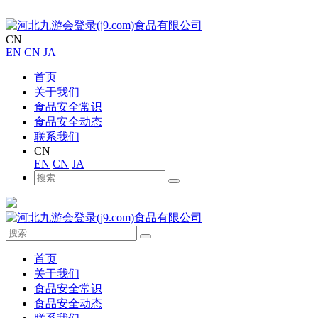
CN
EN
CN
JA
首页
关于我们
食品安全常识
食品安全动态
联系我们
CN
EN
CN
JA
首页
关于我们
食品安全常识
食品安全动态