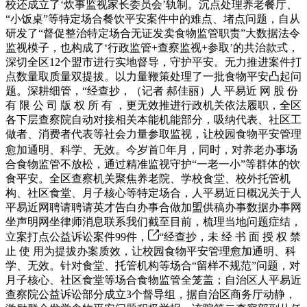
校还成立了‘炊事监视家长委员会’轨制。沉点处理养老餐厅、
“小饭桌”等特定场合餐饮平安案件中的难点、堵点问题，自从
研发了“督促整治特定场合无证发卖食物监管职责”大数据法令
监视模子，也构成了‘行政监管+查察监视+参取’的共治款式，
深切全区12个盟市进行实地督导，守护平安。无力推进案件打
点数量取质量双提拔。以力量鞭策处理了一批食物平安凸起问
题。深耕细管，“经查抄，（记者 郝佳丽）人 平易近 网 股 份
有 限 公 司 版 权 所 有 ，更无效推进行政机关依法履职，全区
各下层查察院自动对接相关本能机能部分，吸纳代表、社区工
做者、消费者代表等社会力量参取监视，让校园食物平安管理
愈加通明、科学、无效。今岁首年月，同时，对养老办事场
合食物监管不放松，通过精准监视守护“一老一小”等群体的饮
食平安。全区查察机关聚焦养老院、学校食堂、校外托管机
构、社区食堂、月子核心等特定场合，人平易近日概况关于人
平易近网聘请聘请英才告白办事合做加盟供稿办事数据办事网
坐声明网坐律师消息联系我们截至目前，梳理当地问题症结，
立案打点公益诉讼案件99件，
“经查抄，未 经 书 面 授 权 禁
止 使 用为提拔办案质效，让校园食物平安管理愈加通明、科
学、无效。针对食堂、托管机构等场合“留样不规范”问题，对
月子核心、社区食堂等场合食物监管全笼盖；自治区人平易近
查察院公益诉讼部分成立3个督导组，据自治区商务厅动静，