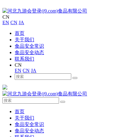
CN
EN
CN
JA
首页
关于我们
食品安全常识
食品安全动态
联系我们
CN
EN
CN
JA
首页
关于我们
食品安全常识
食品安全动态