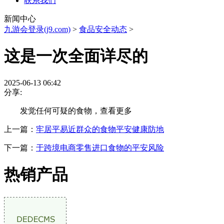
联系我们
新闻中心
九游会登录(j9.com)
>
食品安全动态
>
这是一次全面详尽的
2025-06-13 06:42
分享:
发觉任何可疑的食物，查看更多
上一篇：
牢居平易近群众的食物平安健康防地
下一篇：
于跨境电商零售进口食物的平安风险
热销产品