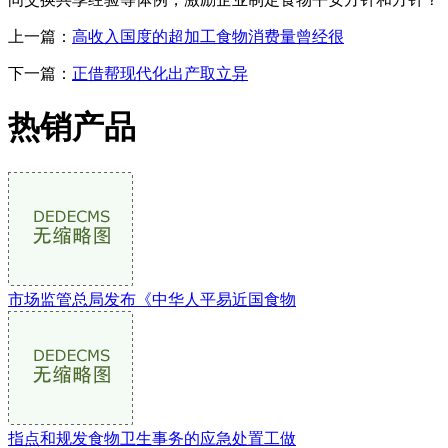
上一篇：
高收入国度的超加工食物消费量曾经很
下一篇：
正借帮现代化出产取立异
热销产品
市场监管总局发布《中华人平易近国食物
指点和规发食物卫生事务的应急处置工做