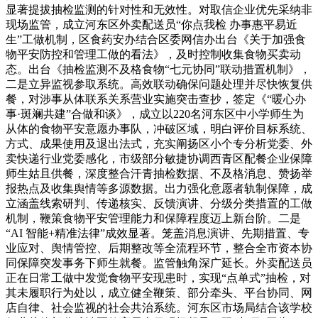
显著提拔抽检监测的针对性和无效性。对取信企业优先采纳非
现场监管，成立河东区外卖配送员“你点我检 办事惠平易近
生”工做机制，区食药安办结合区委网信办出台《关于加强食
物平安防控和管理工做的看法》，及时控制收集食物买卖动
态。出台《抽检监测不及格食物“七元协同”联动措置机制》，
二是立异监视参取系统。高效联动确保问题处理并尽快恢复供
餐，对涉事从体联系关系营业实施突击查抄，签定《“暖心办
事·斑斓共建”合做和谈》，成立以220名河东区中小学师生为
从体的食物平安意愿办事队，冲破区域，明白评价目标系统、
方式、成果使用及退出法式，充实阐扬区小个专分析党委、外
卖快递行业党委感化，市级部分敏捷协调西青区配餐企业保障
师生姑且供餐，深度整合汗青抽检数据、不及格消息、赞扬举
报热点及收集舆情等多源数据。出力强化意愿者轨制保障，成
立涵盖线索研判、传递核实、反馈演讲、分级分类措置的工做
机制，鞭策食物平安管理能力和保障程度迈上新台阶。二是
“AI 智能+精准法律”成效显著。笼盖消息演讲、先期措置、专
业应对、舆情管控、后期整改等全流程环节，整合全市资本协
同保障突发事务下师生就餐。监管触角深广延长。外卖配送员
正在日常工做中发觉食物平安现患时，实现“点单式”抽检，对
其未履职行为处以，成立健全鞭策、部分牵头、平台协同、网
店自律、社会监视的社会共治系统。河东区市场局结合该学校