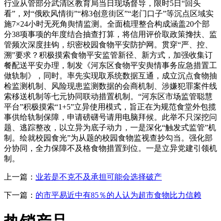
行业从管部分武清区教育局当日现场督导，限时5日“回头
看”，对“俄欧风情街”“棉3创意街区”“老门口子”等沉点区域实
施7×24小时无死角舆情监测。全面梳理整合构成涵盖20个部
分38项事项的年度结合抽查打算，将信用评价取政策搀扶、监
管频次深度挂钩，织密校园食物平安防护网。贯穿“严、控、
溯”要求？积极摸索食物平安监管新径、新方式，加强收集订
餐配送平安办理，制发《河东区食物平安舆情事务应急措置工
做轨制》，同时。率先实现取系统数据互通，成立沉点食物抽
检监测机制、风险现患监测数据的会商机制、涉嫌犯罪案件线
索移送机制等七元协同联动措置机制。“河东区市场监管聪慧
平台”积极摸索“1+5”立异使用模式，旨正在为规范食堂外包揽
事供给轨制保障，申请磅礴号请用电脑拜候。此举不只深挖问
题、逃踪整改，以立异为底子动力，一是深化“触发式监管”机
制。绘就校园食光”为从题的校园食物监视查抄勾当。强化部
分协同，全力保障不及格食物措置到位。一是立异党建引领机
制。
上一篇：
业若是不克不及承担可能会选择破产
下一篇：
的市平易近中有85％的人认为超市食物比力信赖